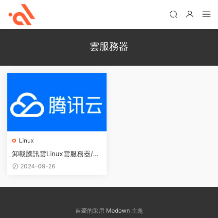
雲服務器
Linux
卸載騰訊雲Linux雲服務器/輕
量雲的雲監控、雲鏡等安全和
2024-09-26
監控組件教程
自豪的采用
Modown
主題