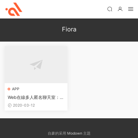
Fiora
APP
Web在線多人匿名聊天室：Fi
ora+寶塔面闆安裝教程
2020-03-12
自豪的采用
Modown
主題