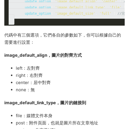
	update_option
(
'image_default_align'
,
'center'
);
/
	update_option
(
'image_default_link_type'
,
'file'
);
	update_option
(
'image_default_size'
,
'full'
);
//完
}
代碼中有三個選項，它們各自的參數如下，你可以根據自己的
需要進行設置：
image_default_align
，圖片的對齊方式
left：左對齊
right：右對齊
center：居中對齊
none：無
image_default_link_type
，圖片的鏈接到
file：媒體文件本身
post：附件頁面，也就是圖片所在文章地址