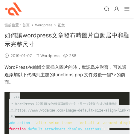
當前位置：
首頁
Wordpress
正文
如何讓wordpress文章發布時圖片自動居中和顯
示完整尺寸
2019-01-07
Wordpress
258
WordPress在編輯文章插入圖片的時，默認爲左對齊，可以通
過添加以下代碼到主題的functions.php 文件最後一個?>的前
面。
/**

 * WordPress 設置圖片的默認顯示方式（尺寸/對齊方式/鏈接到）

 * https://www.wpdaxue.com/image-default-size-align-link-typ
 */
add_action
(
'after_setup_theme'
,
'default_attachment_displa
function
 default_attachment_display_settings
()
{